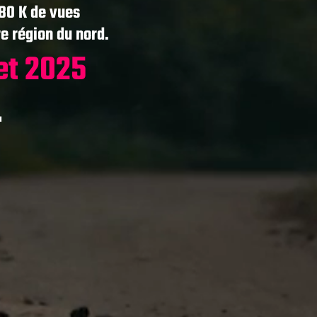
180 K de vues
re région du nord.
let 2025
.