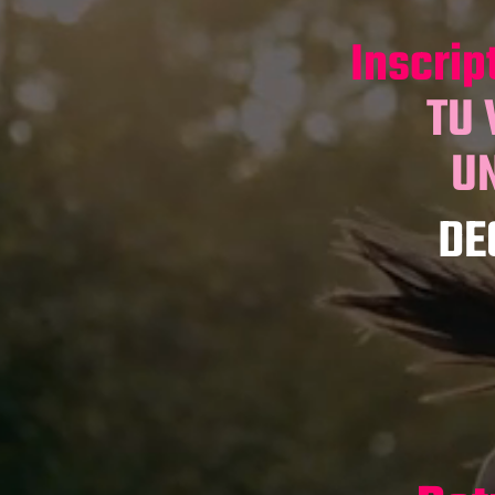
Inscrip
TU 
UN
DE