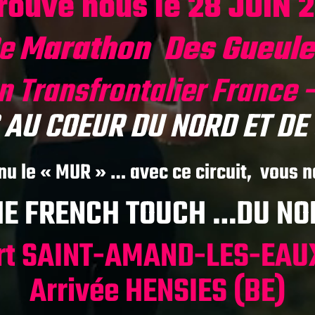
rouve nous le 28 JUIN 
2e
Marathon Des Gueule
 Transfrontalier France 
AU COEUR DU NORD ET DE
nu le « MUR » … avec ce circuit, vous n
HE FRENCH TOUCH …DU NO
rt SAINT-AMAND-LES-EAUX
Arrivée HENSIES (BE)