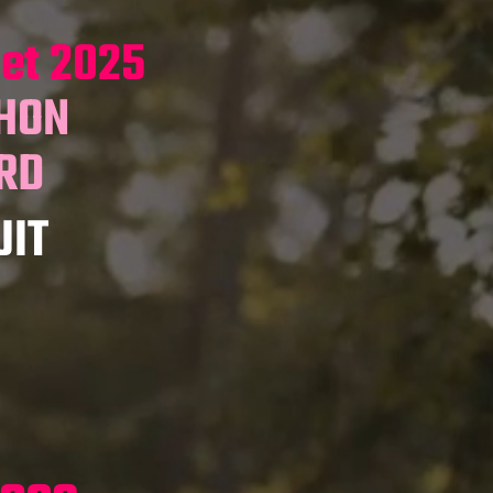
let 2025
THON
ORD
UIT