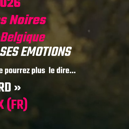
2026
s Noires
-Belgique
 SES EMOTIONS
e pourrez plus le dire…
RD »
 (FR)