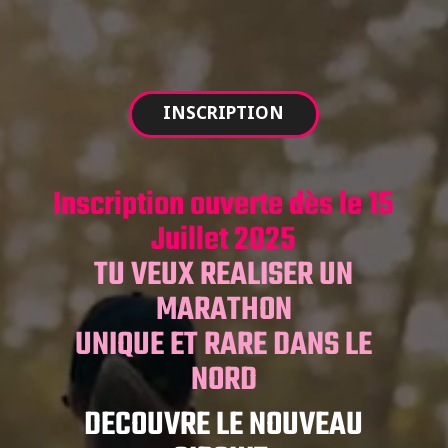
Lecteur
vidéo
INSCRIPTION
Inscription ouverte dès le 15
Juillet 2025
TU VEUX REALISER UN
MARATHON
UNIQUE ET RARE DANS LE
NORD
DECOUVRE LE NOUVEAU