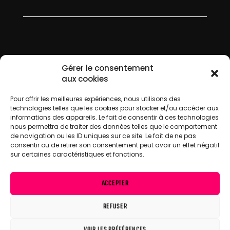
Gérer le consentement
aux cookies
Pour offrir les meilleures expériences, nous utilisons des
technologies telles que les cookies pour stocker et/ou accéder aux
informations des appareils. Le fait de consentir à ces technologies
Organisé par des passionnés de course et
nous permettra de traiter des données telles que le comportement
de navigation ou les ID uniques sur ce site. Le fait de ne pas
d’endurance,
le Marathon des Gueules Noires –
consentir ou de retirer son consentement peut avoir un effet négatif
42KM.BE
vous donne rendez-vous pour la
sur certaines caractéristiques et fonctions.
seconde édition inédite entre
la Belgique et
Saint-Amand-Les-Eaux
ACCEPTER
Ce marathon, bien plus qu’une course, est un
hommage aux terres minières et à l’histoire des
REFUSER
anciens mineurs.
Prêt à relever ce défi unique ?
VOIR LES PRÉFÉRENCES