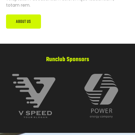
totam rem.
ABOUT US
Runclub Sponsors