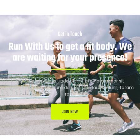
Get in Touch
Run With Us to get a fit body. We
are waiting for your presence!
Sed ut perspiciatis unde omnis iste natus error sit
voluptatem accusantium doloremque laudantium, totam
rem.
JOIN NOW