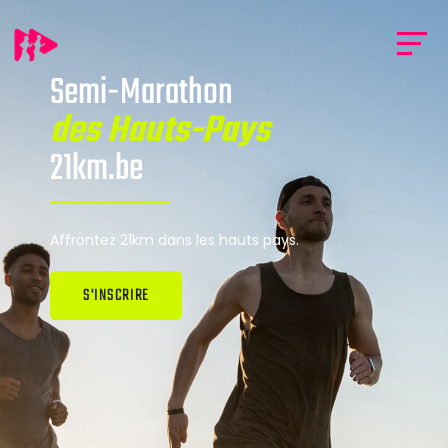
Semi-Marathon
des Hauts-Pays
21km.be
Affrontez 21km dans les hauts pays.
S'INSCRIRE